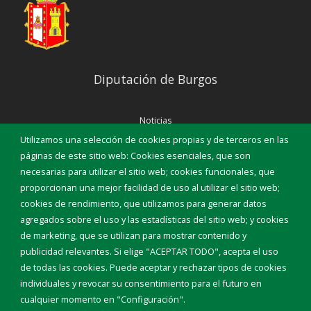
pueden facilitar las búsquedas. El código de la provincia de
Burgos es el '09' y el código del municipio de Rabanera del Pinar
es el '302'. Evolución de la población desde 1842 Población en
los últimos tres años en todos los nucleos poblacionales del
municipio. Planeamiento urbanístico La Junta de Castilla y León
Diputación de Burgos
proporciona un servicio electrónico de acceso al Archivo de
Planeamiento Urbanístico. Puede consultar directamente el
archivo del municipio en el siguiente enlace: Archivo de
Noticias
planeamiento urbanístico de Rabanera del Pinar
Eventos
Utilizamos una selección de cookies propias y de terceros en las
Corporación Municipal
páginas de este sitio web: Cookies esenciales, que son
Teléfonos de interés
necesarias para utilizar el sitio web; cookies funcionales, que
proporcionan una mejor facilidad de uso al utilizar el sitio web;
INICIAR SESIÓN
cookies de rendimiento, que utilizamos para generar datos
MAPA WEB
agregados sobre el uso y las estadísticas del sitio web; y cookies
de marketing, que se utilizan para mostrar contenido y
publicidad relevantes. Si elige "ACEPTAR TODO", acepta el uso
de todas las cookies. Puede aceptar y rechazar tipos de cookies
individuales y revocar su consentimiento para el futuro en
cualquier momento en "Configuración".