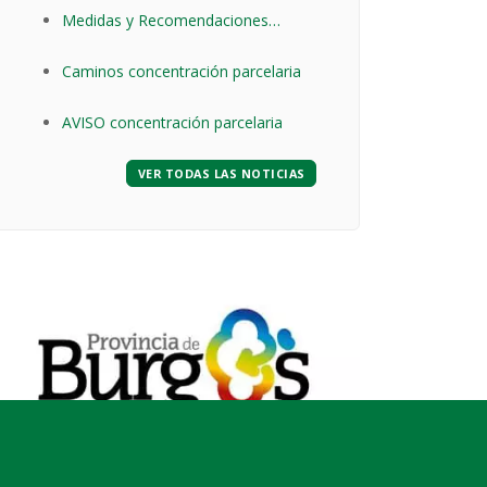
Medidas y Recomendaciones
adoptadas de forma general, para
Caminos concentración parcelaria
toda la población y el territorio de
Castilla y León en relación con la
AVISO concentración parcelaria
enfermedad COVID-19
(Coronavirus)
VER TODAS LAS NOTICIAS