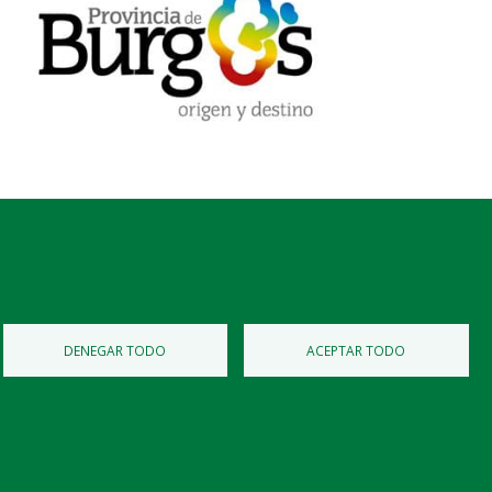
Diputación de Burgos
Mapa Web
Iniciar Sesión
DENEGAR TODO
ACEPTAR TODO
 privacidad
Política de Cookies
Accesibilidad