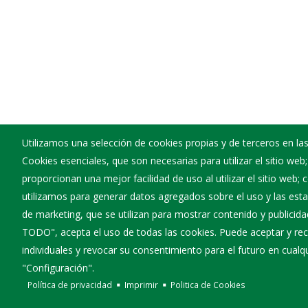
Utilizamos una selección de cookies propias y de terceros en las
Cookies esenciales, que son necesarias para utilizar el sitio web
Ayuntamiento de Rabanera del Pinar
proporcionan una mejor facilidad de uso al utilizar el sitio web;
:
Calle Iglesia 16 - 09660
utilizamos para generar datos agregados sobre el uso y las estad
:
947386171
de marketing, que se utilizan para mostrar contenido y publicida
:
rabaneradelpinar@diputaciondeburgos.net
TODO", acepta el uso de todas las cookies. Puede aceptar y rec
individuales y revocar su consentimiento para el futuro en cua
"Configuración".
Política de privacidad
Imprimir
Politica de Cookies
Diputación de Burgos