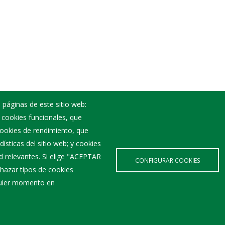
 páginas de este sitio web:
; cookies funcionales, que
Noticias
 cookies de rendimiento, que
Eventos
ísticas del sitio web; y cookies
Corporación Municipal
d relevantes. Si elige "ACEPTAR
Teléfonos de interés
CONFIGURAR COOKIES
hazar tipos de cookies
lquier momento en
Aviso Legal
Política de